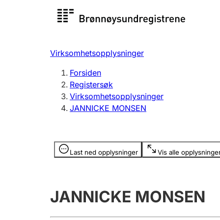
Registersøk
Aksjesel
Registrer
Virksomhetsopplysninger
Lag og forening
Flere
Forsiden
Registrere, endre, slette
organisa
Registersøk
Virksomhetsopplysninger
JANNICKE MONSEN
Tinglysing
Jeger
Betaling 
Opplysninger er skjult
Last ned opplysninger
Vis alle opplysninge
Offentlig sektor
Andre t
JANNICKE MONSEN