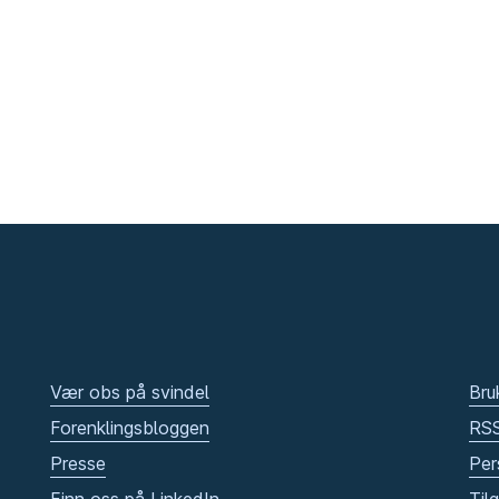
Vær obs på svindel
Bru
Forenklingsbloggen
RS
Presse
Per