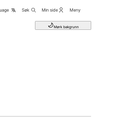
uage
Søk
Min side
Meny
Mørk bakgrunn