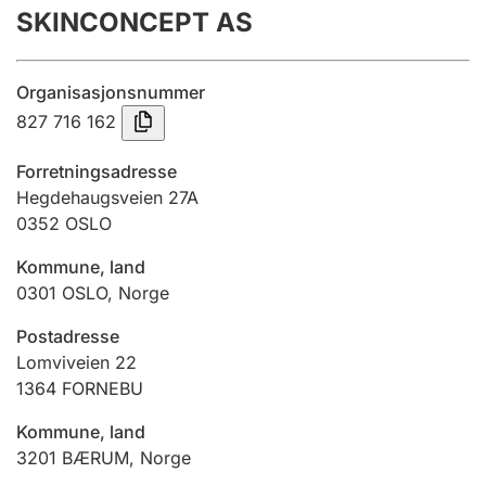
SKINCONCEPT AS
Årsregnskap
Innsending og forsinkelsesgebyr
Organisasjonsnummer
827 716 162
Tinglysing
Forretningsadresse
Hegdehaugsveien 27A
0352
OSLO
Jeger
Betaling og jegeravgiftskort
Kommune, land
0301
OSLO
,
Norge
Ektepaktveileder
Postadresse
Lomviveien 22
1364
FORNEBU
Offentlig sektor
Kommune, land
3201
BÆRUM
,
Norge