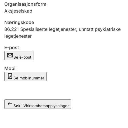
Andre tema
Organisasjonsform
Aksjeselskap
Næringskode
86.221
Spesialiserte legetjenester, unntatt psykiatriske
legetjenester
E-post
Se e-post
Mobil
Se mobilnummer
Søk i Virksomhetsopplysninger