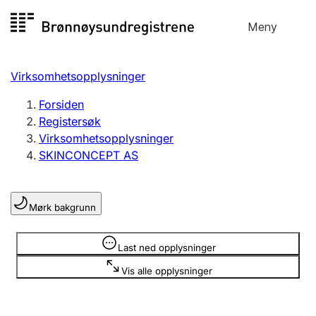
Hopp
Meny
Registersøk
til
Søk
Velg språk
innhold
Virksomhetsopplysninger
Aksjeselskap
Registrere, endre, slette
Forsiden
Registersøk
Virksomhetsopplysninger
Enkeltpersonforetak
SKINCONCEPT AS
Registrere, endre, slette
Mørk bakgrunn
Lag og forening
Registrere, endre, slette
Opplysninger er skjult
Last ned opplysninger
Vis alle opplysninger
Flere organisasjonsformer