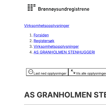
Registersøk
Aksjesel
Registrer
Virksomhetsopplysninger
Lag og forening
Flere
Forsiden
Registrere, endre, slette
organisa
Registersøk
Virksomhetsopplysninger
AS GRANHOLMEN STENHUGGERI
Tinglysing
Jeger
Betaling 
Opplysninger er skjult
Last ned opplysninger
Vis alle opplysninge
Offentlig sektor
Andre t
AS GRANHOLMEN ST