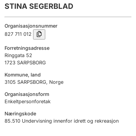
STINA SEGERBLAD
Årsregnskap
Innsending og forsinkelsesgebyr
Organisasjonsnummer
827 711 012
Tinglysing
Forretningsadresse
Ringgata 52
1723
SARPSBORG
Jeger
Betaling og jegeravgiftskort
Kommune, land
3105
SARPSBORG
,
Norge
Ektepaktveileder
Organisasjonsform
Enkeltpersonforetak
Næringskode
Offentlig sektor
85.510
Undervisning innenfor idrett og rekreasjon