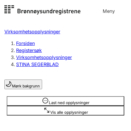
Hopp
Meny
Registersøk
til
Søk
Velg språk
innhold
Virksomhetsopplysninger
Aksjeselskap
Registrere, endre, slette
Forsiden
Registersøk
Virksomhetsopplysninger
Enkeltpersonforetak
STINA SEGERBLAD
Registrere, endre, slette
Mørk bakgrunn
Lag og forening
Registrere, endre, slette
Opplysninger er skjult
Last ned opplysninger
Vis alle opplysninger
Flere organisasjonsformer