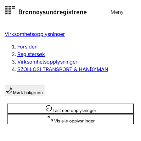
Hopp
Meny
Registersøk
til
Søk
Velg språk
innhold
Virksomhetsopplysninger
Aksjeselskap
Registrere, endre, slette
Forsiden
Registersøk
Virksomhetsopplysninger
Enkeltpersonforetak
SZOLLOSI TRANSPORT & HANDYMAN
Registrere, endre, slette
Mørk bakgrunn
Lag og forening
Registrere, endre, slette
Opplysninger er skjult
Last ned opplysninger
Vis alle opplysninger
Flere organisasjonsformer