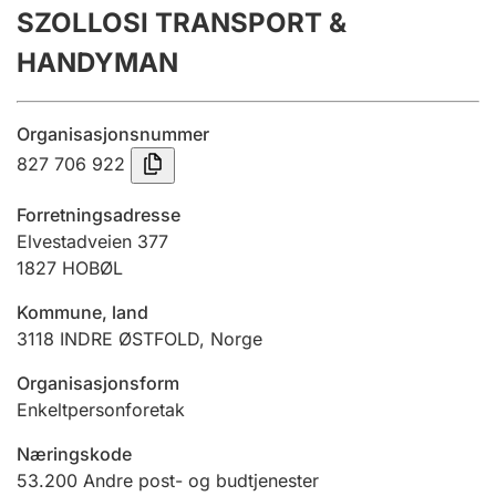
SZOLLOSI TRANSPORT &
Årsregnskap
HANDYMAN
Innsending og forsinkelsesgebyr
Organisasjonsnummer
Tinglysing
827 706 922
Forretningsadresse
Jeger
Elvestadveien 377
Betaling og jegeravgiftskort
1827
HOBØL
Kommune, land
3118
INDRE ØSTFOLD
,
Norge
Ektepaktveileder
Organisasjonsform
Enkeltpersonforetak
Offentlig sektor
Næringskode
53.200
Andre post- og budtjenester