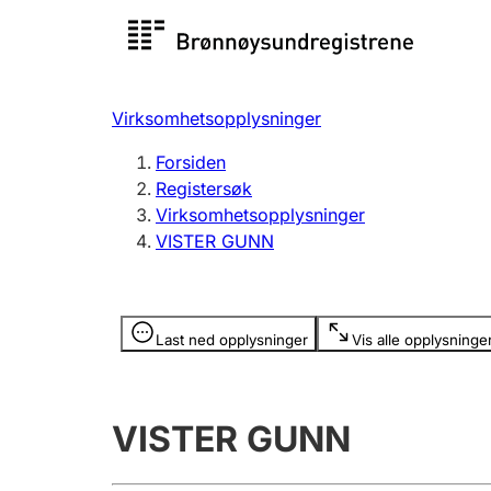
Registersøk
Aksjesel
Registrer
Virksomhetsopplysninger
Lag og forening
Flere
Forsiden
Registrere, endre, slette
organisa
Registersøk
Virksomhetsopplysninger
VISTER GUNN
Tinglysing
Jeger
Betaling 
Opplysninger er skjult
Last ned opplysninger
Vis alle opplysninge
Offentlig sektor
Andre t
VISTER GUNN