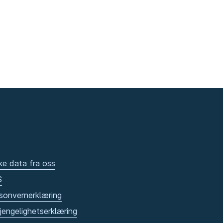
ke data fra oss
S
sonvernerklæring
gjengelighetserklæring