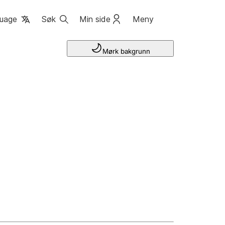
uage
Søk
Min side
Meny
Mørk bakgrunn