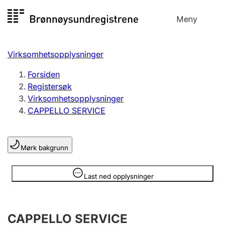
Hopp
Meny
Registersøk
til
Søk
Velg språk
innhold
Virksomhetsopplysninger
Aksjeselskap
Registrere, endre, slette
Forsiden
Registersøk
Virksomhetsopplysninger
Enkeltpersonforetak
CAPPELLO SERVICE
Registrere, endre, slette
Mørk bakgrunn
Lag og forening
Registrere, endre, slette
Opplysninger er skjult
Last ned opplysninger
Flere organisasjonsformer
CAPPELLO SERVICE