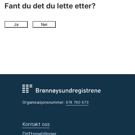
Andre tema
Fant du det du lette etter?
Ja
Nei
Organisasjonsnummer:
974 760 673
Kontakt oss
Driftsmeldinger