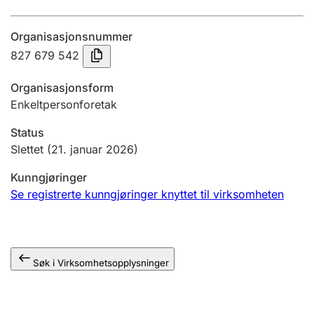
Årsregnskap
Organisasjonsnummer
Innsending og forsinkelsesgebyr
827 679 542
Organisasjonsform
Tinglysing
Enkeltpersonforetak
Status
Jeger
Slettet
(21. januar 2026)
Betaling og jegeravgiftskort
Kunngjøringer
Se registrerte kunngjøringer knyttet til virksomheten
Ektepaktveileder
Søk i Virksomhetsopplysninger
Offentlig sektor