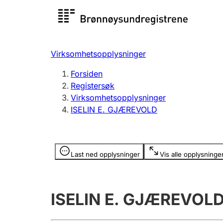
Registersøk
Aksjesel
Registrer
Virksomhetsopplysninger
Lag og forening
Flere
Forsiden
Registrere, endre, slette
organisa
Registersøk
Virksomhetsopplysninger
ISELIN E. GJÆREVOLD
Tinglysing
Jeger
Betaling 
Opplysninger er skjult
Last ned opplysninger
Vis alle opplysninge
Offentlig sektor
Andre t
ISELIN E. GJÆREVOL