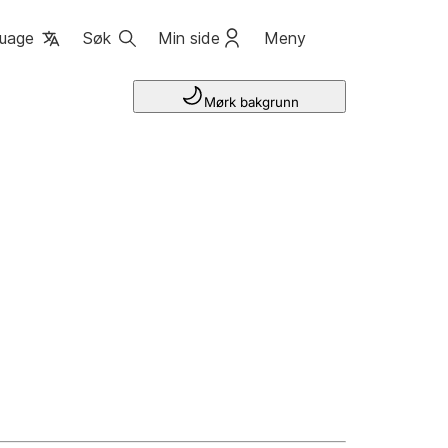
uage
Søk
Min side
Meny
Mørk bakgrunn