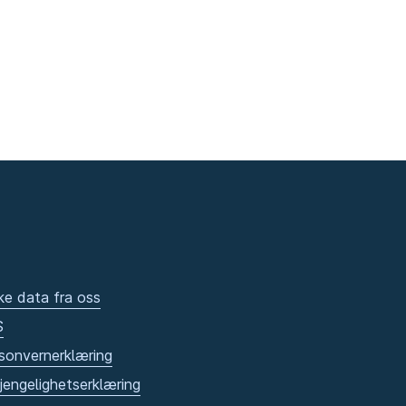
ke data fra oss
S
sonvernerklæring
gjengelighetserklæring