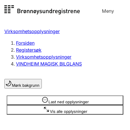
Hopp
Meny
Registersøk
til
Søk
Velg språk
innhold
Virksomhetsopplysninger
Aksjeselskap
Registrere, endre, slette
Forsiden
Registersøk
Virksomhetsopplysninger
Enkeltpersonforetak
VINDHEIM MAGISK BILGLANS
Registrere, endre, slette
Mørk bakgrunn
Lag og forening
Registrere, endre, slette
Opplysninger er skjult
Last ned opplysninger
Vis alle opplysninger
Flere organisasjonsformer