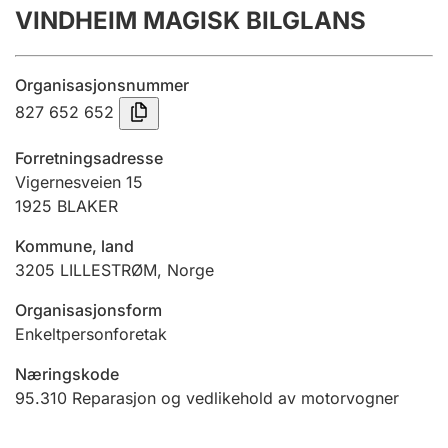
VINDHEIM MAGISK BILGLANS
Årsregnskap
Innsending og forsinkelsesgebyr
Organisasjonsnummer
827 652 652
Tinglysing
Forretningsadresse
Vigernesveien 15
1925
BLAKER
Jeger
Betaling og jegeravgiftskort
Kommune, land
3205
LILLESTRØM
,
Norge
Ektepaktveileder
Organisasjonsform
Enkeltpersonforetak
Næringskode
Offentlig sektor
95.310
Reparasjon og vedlikehold av motorvogner