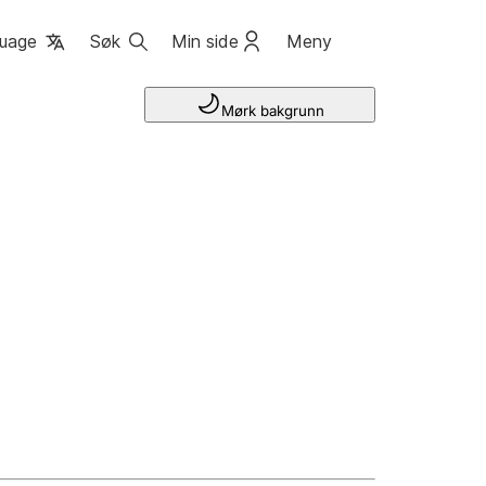
uage
Søk
Min side
Meny
Mørk bakgrunn