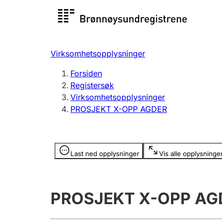
Registersøk
Aksjesel
Registrer
Virksomhetsopplysninger
Lag og forening
Flere
Forsiden
Registrere, endre, slette
organisa
Registersøk
Virksomhetsopplysninger
PROSJEKT X-OPP AGDER
Tinglysing
Jeger
Betaling 
Opplysninger er skjult
Last ned opplysninger
Vis alle opplysninge
Offentlig sektor
Andre t
PROSJEKT X-OPP AG