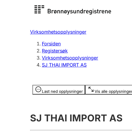
Registersøk
Aksjesel
Registrer
Virksomhetsopplysninger
Lag og forening
Flere
Forsiden
Registrere, endre, slette
organisa
Registersøk
Virksomhetsopplysninger
SJ THAI IMPORT AS
Tinglysing
Jeger
Betaling 
Opplysninger er skjult
Last ned opplysninger
Vis alle opplysninge
Offentlig sektor
Andre t
SJ THAI IMPORT AS