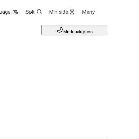
uage
Søk
Min side
Meny
Mørk bakgrunn