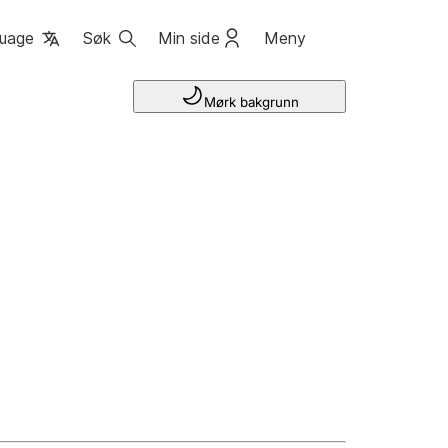
uage
Søk
Min side
Meny
Mørk bakgrunn