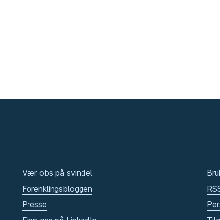
Vær obs på svindel
Bru
Forenklingsbloggen
RS
Presse
Per