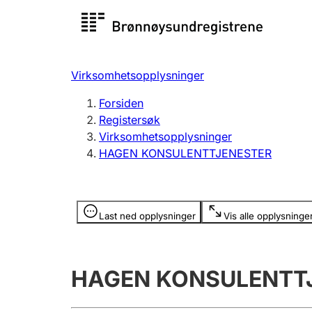
Registersøk
Aksjesel
Registrer
Virksomhetsopplysninger
Lag og forening
Flere
Forsiden
Registrere, endre, slette
organisa
Registersøk
Virksomhetsopplysninger
HAGEN KONSULENTTJENESTER
Tinglysing
Jeger
Betaling 
Opplysninger er skjult
Last ned opplysninger
Vis alle opplysninge
Offentlig sektor
Andre t
HAGEN KONSULENTT