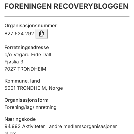
FORENINGEN RECOVERYBLOGGEN
Årsregnskap
Innsending og forsinkelsesgebyr
Organisasjonsnummer
827 624 292
Tinglysing
Forretningsadresse
c/o Vegard Eide Dall
Fjøslia 3
Jeger
7027
TRONDHEIM
Betaling og jegeravgiftskort
Kommune, land
5001
TRONDHEIM
,
Norge
Ektepaktveileder
Organisasjonsform
Forening/lag/innretning
Offentlig sektor
Næringskode
94.992
Aktiviteter i andre medlemsorganisasjoner
ellers