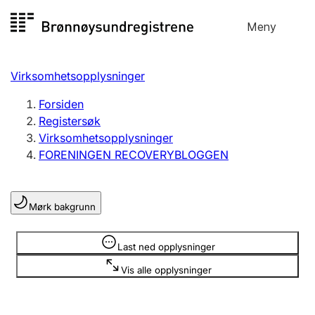
Hopp
Meny
Registersøk
til
Søk
Velg språk
innhold
Virksomhetsopplysninger
Aksjeselskap
Registrere, endre, slette
Forsiden
Registersøk
Virksomhetsopplysninger
Enkeltpersonforetak
FORENINGEN RECOVERYBLOGGEN
Registrere, endre, slette
Mørk bakgrunn
Lag og forening
Registrere, endre, slette
Opplysninger er skjult
Last ned opplysninger
Vis alle opplysninger
Flere organisasjonsformer