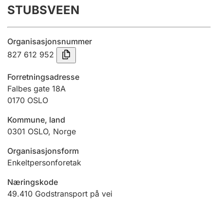
STUBSVEEN
Årsregnskap
Innsending og forsinkelsesgebyr
Organisasjonsnummer
827 612 952
Tinglysing
Forretningsadresse
Falbes gate 18A
0170
OSLO
Jeger
Betaling og jegeravgiftskort
Kommune, land
0301
OSLO
,
Norge
Ektepaktveileder
Organisasjonsform
Enkeltpersonforetak
Næringskode
Offentlig sektor
49.410
Godstransport på vei