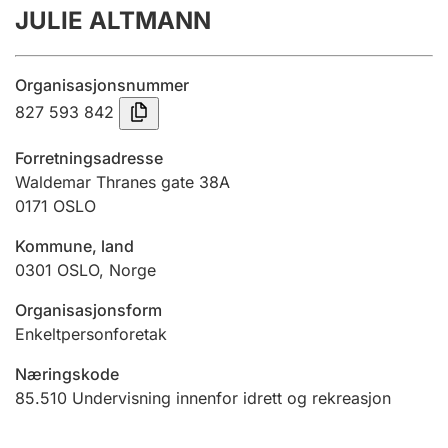
JULIE ALTMANN
Årsregnskap
Innsending og forsinkelsesgebyr
Organisasjonsnummer
827 593 842
Tinglysing
Forretningsadresse
Waldemar Thranes gate 38A
0171
OSLO
Jeger
Betaling og jegeravgiftskort
Kommune, land
0301
OSLO
,
Norge
Ektepaktveileder
Organisasjonsform
Enkeltpersonforetak
Næringskode
Offentlig sektor
85.510
Undervisning innenfor idrett og rekreasjon