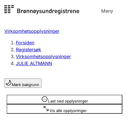
Hopp
Meny
Registersøk
til
Søk
Velg språk
innhold
Virksomhetsopplysninger
Aksjeselskap
Registrere, endre, slette
Forsiden
Registersøk
Virksomhetsopplysninger
Enkeltpersonforetak
JULIE ALTMANN
Registrere, endre, slette
Mørk bakgrunn
Lag og forening
Registrere, endre, slette
Opplysninger er skjult
Last ned opplysninger
Vis alle opplysninger
Flere organisasjonsformer