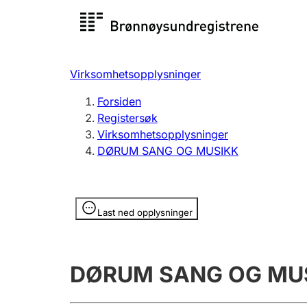
Registersøk
Aksjesel
Registrer
Virksomhetsopplysninger
Lag og forening
Flere
Forsiden
Registrere, endre, slette
organisa
Registersøk
Virksomhetsopplysninger
DØRUM SANG OG MUSIKK
Tinglysing
Jeger
Betaling 
Opplysninger er skjult
Last ned opplysninger
Offentlig sektor
Andre t
DØRUM SANG OG MU