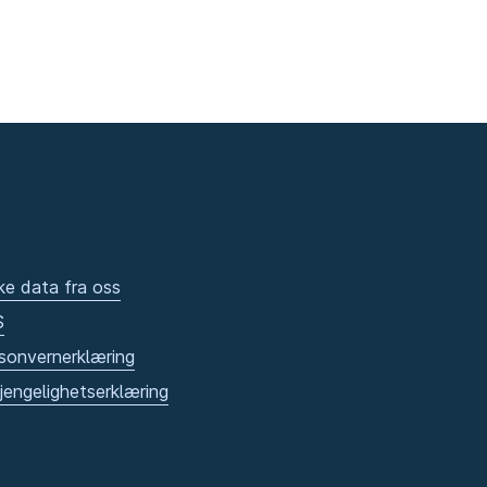
ke data fra oss
S
sonvernerklæring
gjengelighetserklæring