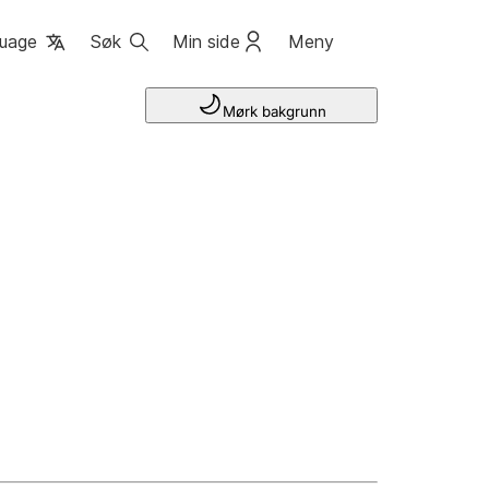
uage
Søk
Min side
Meny
Mørk bakgrunn