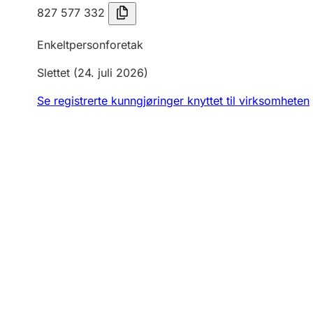
827 577 332
Enkeltpersonforetak
Slettet
(24. juli 2026)
Se registrerte kunngjøringer knyttet til virksomheten