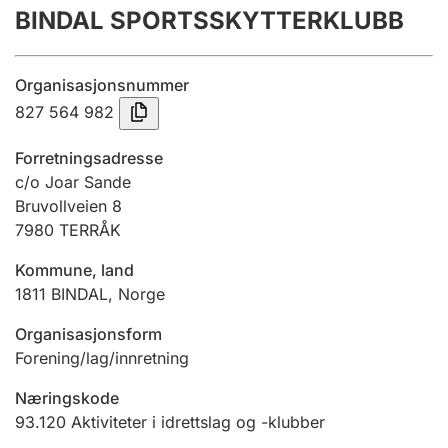
BINDAL SPORTSSKYTTERKLUBB
Årsregnskap
Innsending og forsinkelsesgebyr
Organisasjonsnummer
827 564 982
Tinglysing
Forretningsadresse
c/o Joar Sande
Bruvollveien 8
Jeger
7980
TERRÅK
Betaling og jegeravgiftskort
Kommune, land
1811
BINDAL
,
Norge
Ektepaktveileder
Organisasjonsform
Forening/lag/innretning
Offentlig sektor
Næringskode
93.120
Aktiviteter i idrettslag og -klubber