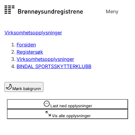
Hopp
Meny
Registersøk
til
Søk
Velg språk
innhold
Virksomhetsopplysninger
Aksjeselskap
Registrere, endre, slette
Forsiden
Registersøk
Virksomhetsopplysninger
Enkeltpersonforetak
BINDAL SPORTSSKYTTERKLUBB
Registrere, endre, slette
Mørk bakgrunn
Lag og forening
Registrere, endre, slette
Opplysninger er skjult
Last ned opplysninger
Vis alle opplysninger
Flere organisasjonsformer