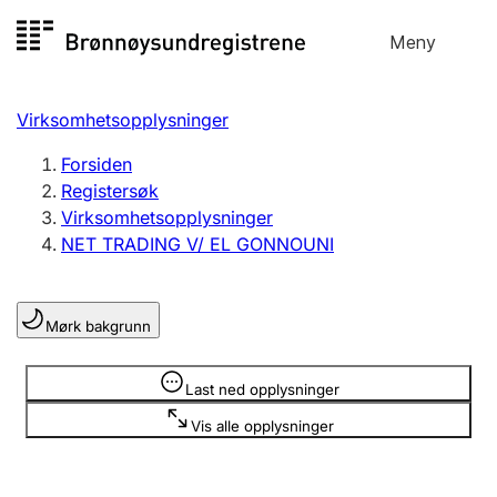
Hopp
Meny
Registersøk
til
Søk
Velg språk
innhold
Virksomhetsopplysninger
Aksjeselskap
Registrere, endre, slette
Forsiden
Registersøk
Virksomhetsopplysninger
Enkeltpersonforetak
NET TRADING V/ EL GONNOUNI
Registrere, endre, slette
Mørk bakgrunn
Lag og forening
Registrere, endre, slette
Opplysninger er skjult
Last ned opplysninger
Vis alle opplysninger
Flere organisasjonsformer