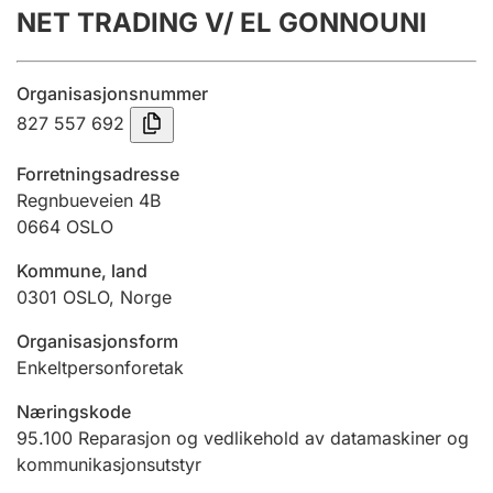
NET TRADING V/ EL GONNOUNI
Årsregnskap
Innsending og forsinkelsesgebyr
Organisasjonsnummer
827 557 692
Tinglysing
Forretningsadresse
Regnbueveien 4B
0664
OSLO
Jeger
Betaling og jegeravgiftskort
Kommune, land
0301
OSLO
,
Norge
Ektepaktveileder
Organisasjonsform
Enkeltpersonforetak
Næringskode
Offentlig sektor
95.100
Reparasjon og vedlikehold av datamaskiner og
kommunikasjonsutstyr