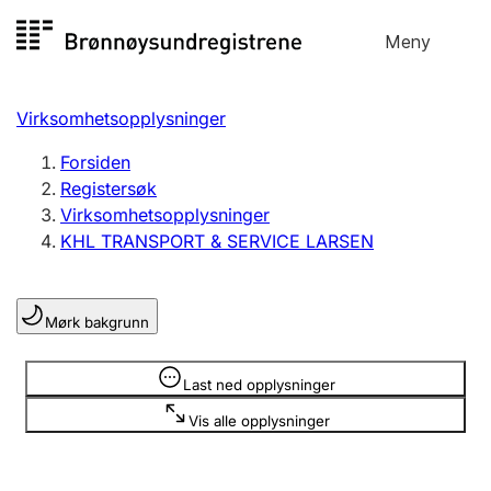
Hopp
Meny
Registersøk
til
Søk
Velg språk
innhold
Virksomhetsopplysninger
Aksjeselskap
Registrere, endre, slette
Forsiden
Registersøk
Virksomhetsopplysninger
Enkeltpersonforetak
KHL TRANSPORT & SERVICE LARSEN
Registrere, endre, slette
Mørk bakgrunn
Lag og forening
Registrere, endre, slette
Opplysninger er skjult
Last ned opplysninger
Vis alle opplysninger
Flere organisasjonsformer