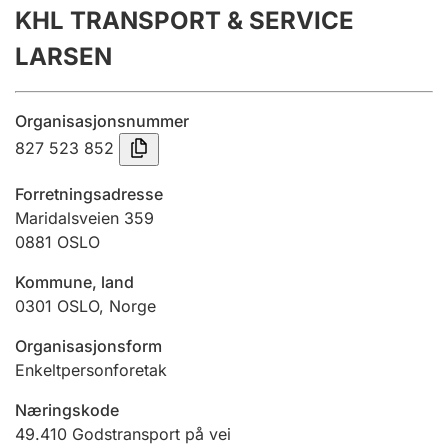
KHL TRANSPORT & SERVICE
Årsregnskap
LARSEN
Innsending og forsinkelsesgebyr
Organisasjonsnummer
Tinglysing
827 523 852
Forretningsadresse
Jeger
Maridalsveien 359
Betaling og jegeravgiftskort
0881
OSLO
Kommune, land
0301
OSLO
,
Norge
Ektepaktveileder
Organisasjonsform
Enkeltpersonforetak
Offentlig sektor
Næringskode
49.410
Godstransport på vei