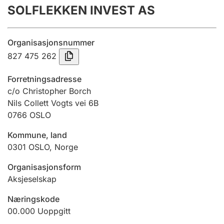
SOLFLEKKEN INVEST AS
Årsregnskap
Innsending og forsinkelsesgebyr
Organisasjonsnummer
827 475 262
Tinglysing
Forretningsadresse
c/o Christopher Borch
Nils Collett Vogts vei 6B
Jeger
0766
OSLO
Betaling og jegeravgiftskort
Kommune, land
0301
OSLO
,
Norge
Ektepaktveileder
Organisasjonsform
Aksjeselskap
Offentlig sektor
Næringskode
00.000
Uoppgitt