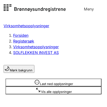
Hopp
Meny
Registersøk
til
Søk
Velg språk
innhold
Virksomhetsopplysninger
Aksjeselskap
Registrere, endre, slette
Forsiden
Registersøk
Virksomhetsopplysninger
Enkeltpersonforetak
SOLFLEKKEN INVEST AS
Registrere, endre, slette
Mørk bakgrunn
Lag og forening
Registrere, endre, slette
Opplysninger er skjult
Last ned opplysninger
Vis alle opplysninger
Flere organisasjonsformer