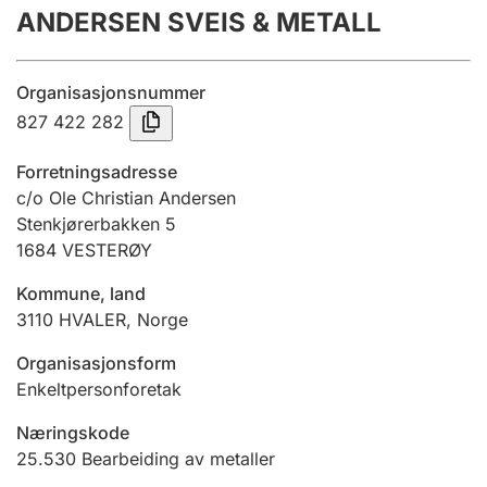
ANDERSEN SVEIS & METALL
Årsregnskap
Innsending og forsinkelsesgebyr
Organisasjonsnummer
827 422 282
Tinglysing
Forretningsadresse
c/o Ole Christian Andersen
Stenkjørerbakken 5
Jeger
1684
VESTERØY
Betaling og jegeravgiftskort
Kommune, land
3110
HVALER
,
Norge
Ektepaktveileder
Organisasjonsform
Enkeltpersonforetak
Offentlig sektor
Næringskode
25.530
Bearbeiding av metaller