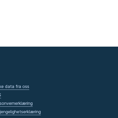
ke data fra oss
S
sonvernerklæring
gjengelighetserklæring