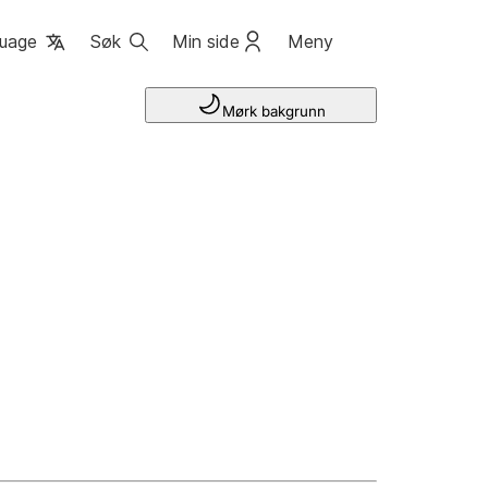
uage
Søk
Min side
Meny
Mørk bakgrunn