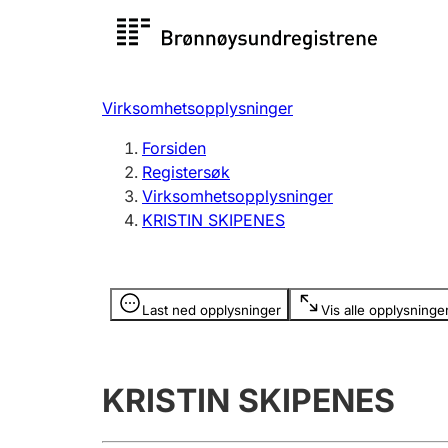
Registersøk
Aksjesel
Registrer
Virksomhetsopplysninger
Lag og forening
Flere
Forsiden
Registrere, endre, slette
organisa
Registersøk
Virksomhetsopplysninger
KRISTIN SKIPENES
Tinglysing
Jeger
Betaling 
Opplysninger er skjult
Last ned opplysninger
Vis alle opplysninge
Offentlig sektor
Andre t
KRISTIN SKIPENES