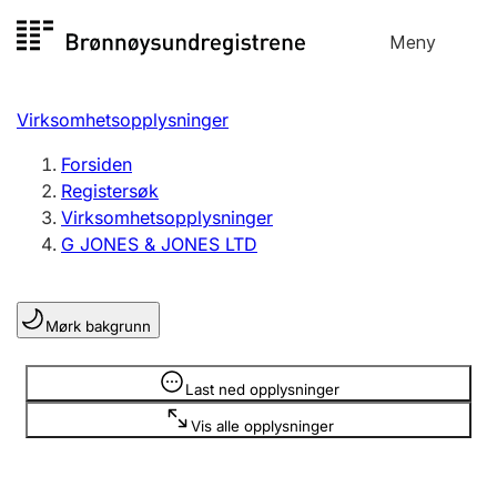
Hopp
Meny
Registersøk
til
Søk
Velg språk
innhold
Virksomhetsopplysninger
Aksjeselskap
Registrere, endre, slette
Forsiden
Registersøk
Virksomhetsopplysninger
Enkeltpersonforetak
G JONES & JONES LTD
Registrere, endre, slette
Mørk bakgrunn
Lag og forening
Registrere, endre, slette
Opplysninger er skjult
Last ned opplysninger
Vis alle opplysninger
Flere organisasjonsformer