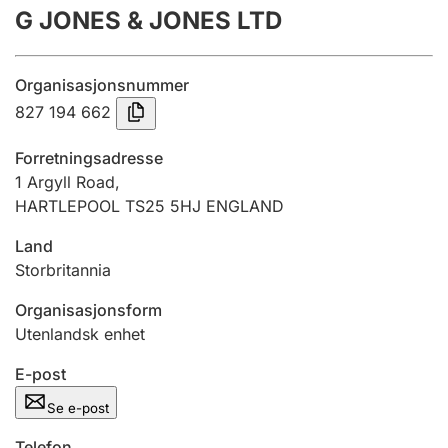
G JONES & JONES LTD
Årsregnskap
Innsending og forsinkelsesgebyr
Organisasjonsnummer
827 194 662
Tinglysing
Forretningsadresse
1 Argyll Road,
HARTLEPOOL TS25 5HJ ENGLAND
Jeger
Betaling og jegeravgiftskort
Land
Storbritannia
Ektepaktveileder
Organisasjonsform
Utenlandsk enhet
E-post
Offentlig sektor
Se e-post
Telefon