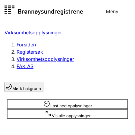
Hopp
Meny
Registersøk
til
Søk
Velg språk
innhold
Virksomhetsopplysninger
Aksjeselskap
Registrere, endre, slette
Forsiden
Registersøk
Virksomhetsopplysninger
Enkeltpersonforetak
FAK AS
Registrere, endre, slette
Mørk bakgrunn
Lag og forening
Registrere, endre, slette
Opplysninger er skjult
Last ned opplysninger
Vis alle opplysninger
Flere organisasjonsformer