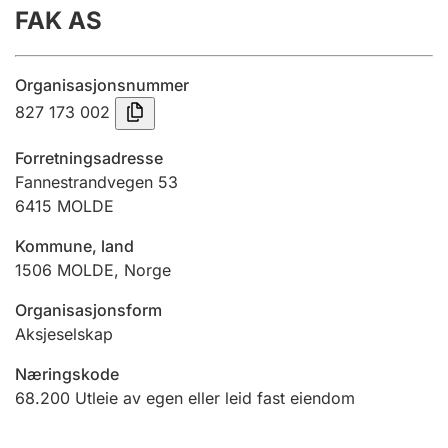
FAK AS
Årsregnskap
Innsending og forsinkelsesgebyr
Organisasjonsnummer
827 173 002
Tinglysing
Forretningsadresse
Fannestrandvegen 53
6415
MOLDE
Jeger
Betaling og jegeravgiftskort
Kommune, land
1506
MOLDE
,
Norge
Ektepaktveileder
Organisasjonsform
Aksjeselskap
Næringskode
Offentlig sektor
68.200
Utleie av egen eller leid fast eiendom