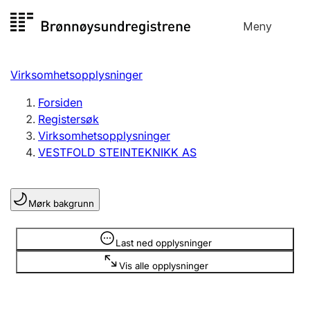
Hopp
Meny
Registersøk
til
Søk
Velg språk
innhold
Virksomhetsopplysninger
Aksjeselskap
Registrere, endre, slette
Forsiden
Registersøk
Virksomhetsopplysninger
Enkeltpersonforetak
VESTFOLD STEINTEKNIKK AS
Registrere, endre, slette
Mørk bakgrunn
Lag og forening
Registrere, endre, slette
Opplysninger er skjult
Last ned opplysninger
Vis alle opplysninger
Flere organisasjonsformer