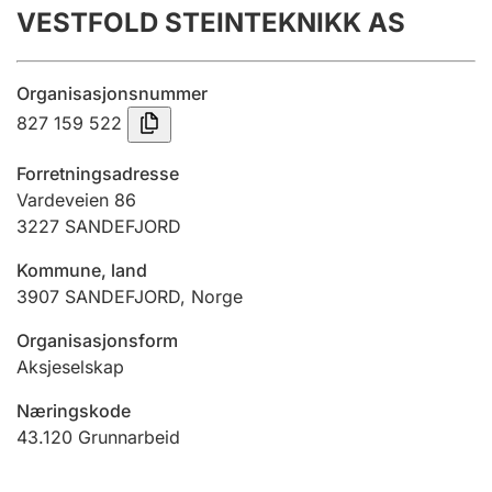
VESTFOLD STEINTEKNIKK AS
Årsregnskap
Innsending og forsinkelsesgebyr
Organisasjonsnummer
827 159 522
Tinglysing
Forretningsadresse
Vardeveien 86
3227
SANDEFJORD
Jeger
Betaling og jegeravgiftskort
Kommune, land
3907
SANDEFJORD
,
Norge
Ektepaktveileder
Organisasjonsform
Aksjeselskap
Næringskode
Offentlig sektor
43.120
Grunnarbeid