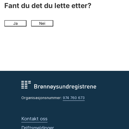
Andre tema
Fant du det du lette etter?
Ja
Nei
Organisasjonsnummer:
974 760 673
Kontakt oss
Driftsmeldinger