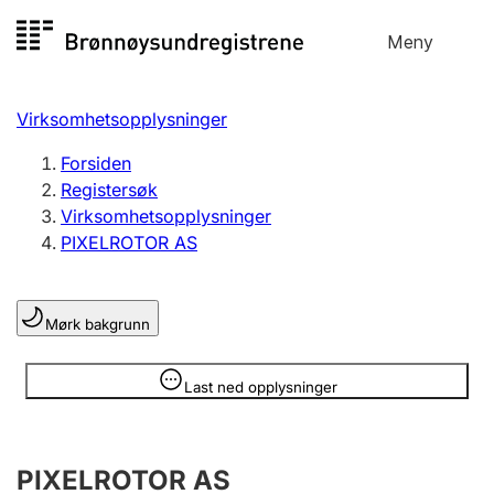
Hopp
Meny
Registersøk
til
Søk
Velg språk
innhold
Virksomhetsopplysninger
Aksjeselskap
Registrere, endre, slette
Forsiden
Registersøk
Virksomhetsopplysninger
Enkeltpersonforetak
PIXELROTOR AS
Registrere, endre, slette
Mørk bakgrunn
Lag og forening
Registrere, endre, slette
Opplysninger er skjult
Last ned opplysninger
Flere organisasjonsformer
PIXELROTOR AS