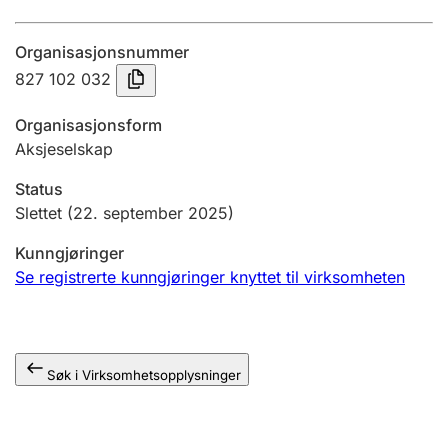
Årsregnskap
Organisasjonsnummer
Innsending og forsinkelsesgebyr
827 102 032
Organisasjonsform
Tinglysing
Aksjeselskap
Status
Jeger
Slettet
(22. september 2025)
Betaling og jegeravgiftskort
Kunngjøringer
Se registrerte kunngjøringer knyttet til virksomheten
Ektepaktveileder
Søk i Virksomhetsopplysninger
Offentlig sektor