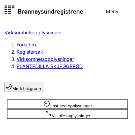
Hopp
Meny
Registersøk
til
Søk
Velg språk
innhold
Virksomhetsopplysninger
Aksjeselskap
Registrere, endre, slette
Forsiden
Registersøk
Virksomhetsopplysninger
Enkeltpersonforetak
PLANTEDILLA SKJEGGERØD
Registrere, endre, slette
Mørk bakgrunn
Lag og forening
Registrere, endre, slette
Opplysninger er skjult
Last ned opplysninger
Vis alle opplysninger
Flere organisasjonsformer