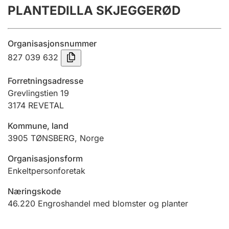
PLANTEDILLA SKJEGGERØD
Årsregnskap
Innsending og forsinkelsesgebyr
Organisasjonsnummer
827 039 632
Tinglysing
Forretningsadresse
Grevlingstien 19
3174
REVETAL
Jeger
Betaling og jegeravgiftskort
Kommune, land
3905
TØNSBERG
,
Norge
Ektepaktveileder
Organisasjonsform
Enkeltpersonforetak
Næringskode
Offentlig sektor
46.220
Engroshandel med blomster og planter