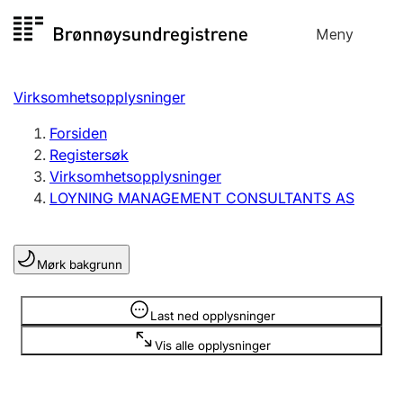
Hopp
Meny
Registersøk
til
Søk
Velg språk
innhold
Virksomhetsopplysninger
Aksjeselskap
Registrere, endre, slette
Forsiden
Registersøk
Virksomhetsopplysninger
Enkeltpersonforetak
LOYNING MANAGEMENT CONSULTANTS AS
Registrere, endre, slette
Mørk bakgrunn
Lag og forening
Registrere, endre, slette
Opplysninger er skjult
Last ned opplysninger
Vis alle opplysninger
Flere organisasjonsformer