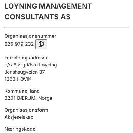
LOYNING MANAGEMENT
Årsregnskap
CONSULTANTS AS
Innsending og forsinkelsesgebyr
Organisasjonsnummer
Tinglysing
826 979 232
Forretningsadresse
Jeger
c/o Bjørg Kiste Løyning
Betaling og jegeravgiftskort
Jenshaugveien 37
1363
HØVIK
Kommune, land
Ektepaktveileder
3201
BÆRUM
,
Norge
Organisasjonsform
Offentlig sektor
Aksjeselskap
Næringskode