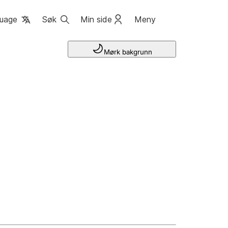
uage
Søk
Min side
Meny
Mørk bakgrunn