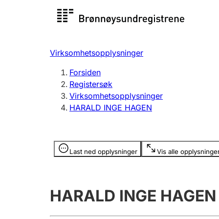
Registersøk
Aksjesel
Registrer
Virksomhetsopplysninger
Lag og forening
Flere
Forsiden
Registrere, endre, slette
organisa
Registersøk
Virksomhetsopplysninger
HARALD INGE HAGEN
Tinglysing
Jeger
Betaling 
Opplysninger er skjult
Last ned opplysninger
Vis alle opplysninge
Offentlig sektor
Andre t
HARALD INGE HAGEN