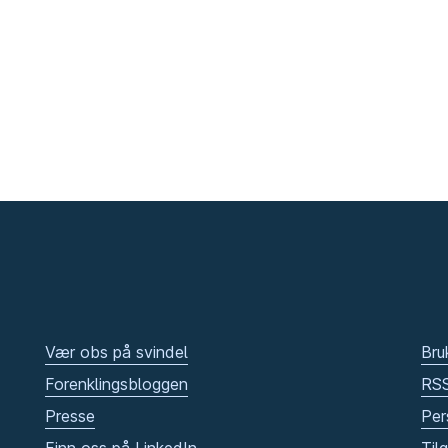
Vær obs på svindel
Bru
Forenklingsbloggen
RS
Presse
Per