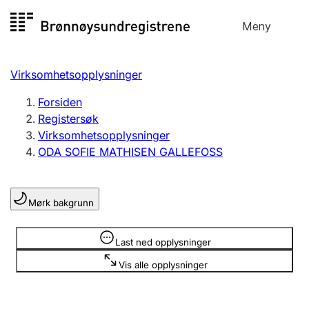
Hopp
Meny
Registersøk
til
Søk
Velg språk
innhold
Virksomhetsopplysninger
Aksjeselskap
Registrere, endre, slette
Forsiden
Registersøk
Virksomhetsopplysninger
Enkeltpersonforetak
ODA SOFIE MATHISEN GALLEFOSS
Registrere, endre, slette
Mørk bakgrunn
Lag og forening
Registrere, endre, slette
Opplysninger er skjult
Last ned opplysninger
Vis alle opplysninger
Flere organisasjonsformer