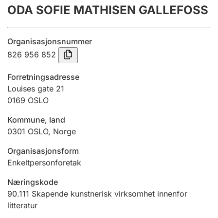
ODA SOFIE MATHISEN GALLEFOSS
Årsregnskap
Innsending og forsinkelsesgebyr
Organisasjonsnummer
826 956 852
Tinglysing
Forretningsadresse
Louises gate 21
0169
OSLO
Jeger
Betaling og jegeravgiftskort
Kommune, land
0301
OSLO
,
Norge
Ektepaktveileder
Organisasjonsform
Enkeltpersonforetak
Næringskode
Offentlig sektor
90.111
Skapende kunstnerisk virksomhet innenfor
litteratur