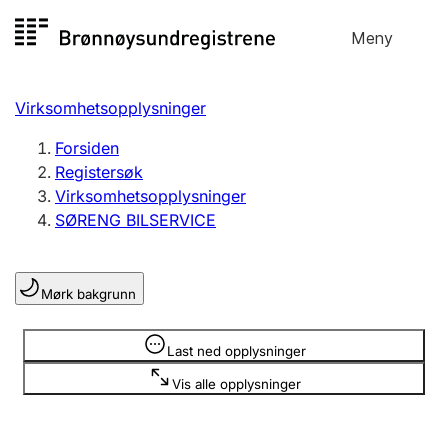
Hopp
Meny
Registersøk
til
Søk
Velg språk
innhold
Virksomhetsopplysninger
Aksjeselskap
Registrere, endre, slette
Forsiden
Registersøk
Virksomhetsopplysninger
Enkeltpersonforetak
SØRENG BILSERVICE
Registrere, endre, slette
Mørk bakgrunn
Lag og forening
Registrere, endre, slette
Opplysninger er skjult
Last ned opplysninger
Vis alle opplysninger
Flere organisasjonsformer