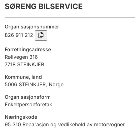
SØRENG BILSERVICE
Årsregnskap
Innsending og forsinkelsesgebyr
Organisasjonsnummer
826 911 212
Tinglysing
Forretningsadresse
Rølivegen 316
7718
STEINKJER
Jeger
Betaling og jegeravgiftskort
Kommune, land
5006
STEINKJER
,
Norge
Ektepaktveileder
Organisasjonsform
Enkeltpersonforetak
Næringskode
Offentlig sektor
95.310
Reparasjon og vedlikehold av motorvogner