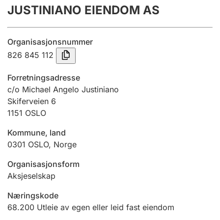
JUSTINIANO EIENDOM AS
Årsregnskap
Innsending og forsinkelsesgebyr
Organisasjonsnummer
826 845 112
Tinglysing
Forretningsadresse
c/o Michael Angelo Justiniano
Skiferveien 6
Jeger
1151
OSLO
Betaling og jegeravgiftskort
Kommune, land
0301
OSLO
,
Norge
Ektepaktveileder
Organisasjonsform
Aksjeselskap
Offentlig sektor
Næringskode
68.200
Utleie av egen eller leid fast eiendom