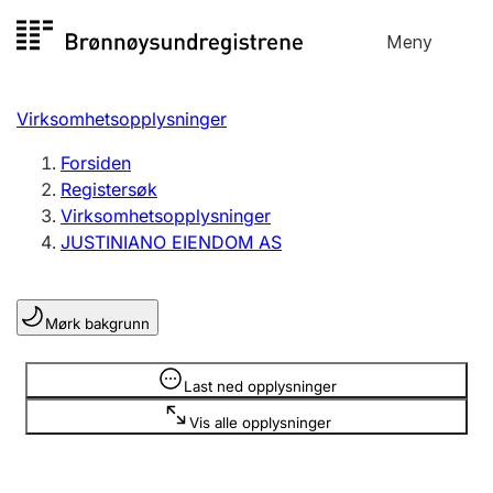
Hopp
Meny
Registersøk
til
Søk
Velg språk
innhold
Virksomhetsopplysninger
Aksjeselskap
Registrere, endre, slette
Forsiden
Registersøk
Virksomhetsopplysninger
Enkeltpersonforetak
JUSTINIANO EIENDOM AS
Registrere, endre, slette
Mørk bakgrunn
Lag og forening
Registrere, endre, slette
Opplysninger er skjult
Last ned opplysninger
Vis alle opplysninger
Flere organisasjonsformer