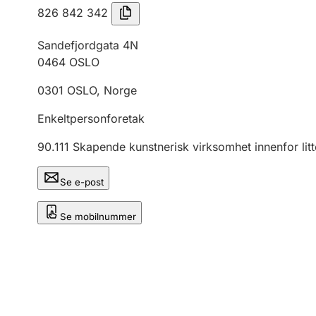
826 842 342
Sandefjordgata 4N
0464
OSLO
0301
OSLO
,
Norge
Enkeltpersonforetak
90.111
Skapende kunstnerisk virksomhet innenfor litt
Se e-post
Se mobilnummer