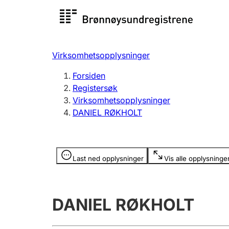
Registersøk
Aksjesel
Registrer
Virksomhetsopplysninger
Lag og forening
Flere
Forsiden
Registrere, endre, slette
organisa
Registersøk
Virksomhetsopplysninger
DANIEL RØKHOLT
Tinglysing
Jeger
Betaling 
Opplysninger er skjult
Last ned opplysninger
Vis alle opplysninge
Offentlig sektor
Andre t
DANIEL RØKHOLT