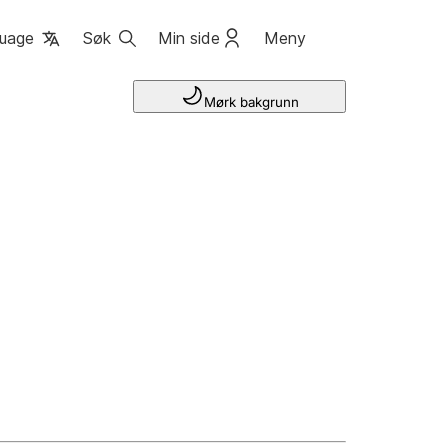
uage
Søk
Min side
Meny
Mørk bakgrunn