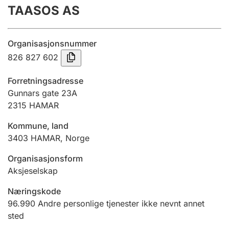
TAASOS AS
Årsregnskap
Innsending og forsinkelsesgebyr
Organisasjonsnummer
826 827 602
Tinglysing
Forretningsadresse
Gunnars gate 23A
2315
HAMAR
Jeger
Betaling og jegeravgiftskort
Kommune, land
3403
HAMAR
,
Norge
Ektepaktveileder
Organisasjonsform
Aksjeselskap
Næringskode
Offentlig sektor
96.990
Andre personlige tjenester ikke nevnt annet
sted