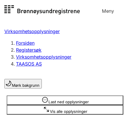
Hopp
Meny
Registersøk
til
Søk
Velg språk
innhold
Virksomhetsopplysninger
Aksjeselskap
Registrere, endre, slette
Forsiden
Registersøk
Virksomhetsopplysninger
Enkeltpersonforetak
TAASOS AS
Registrere, endre, slette
Mørk bakgrunn
Lag og forening
Registrere, endre, slette
Opplysninger er skjult
Last ned opplysninger
Vis alle opplysninger
Flere organisasjonsformer