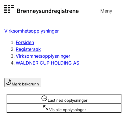
Hopp
Meny
Registersøk
til
Søk
Velg språk
innhold
Virksomhetsopplysninger
Aksjeselskap
Registrere, endre, slette
Forsiden
Registersøk
Virksomhetsopplysninger
Enkeltpersonforetak
WALDNER CUP HOLDING AS
Registrere, endre, slette
Mørk bakgrunn
Lag og forening
Registrere, endre, slette
Opplysninger er skjult
Last ned opplysninger
Vis alle opplysninger
Flere organisasjonsformer