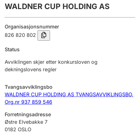
WALDNER CUP HOLDING AS
Årsregnskap
Innsending og forsinkelsesgebyr
Organisasjonsnummer
826 820 802
Tinglysing
Status
Avviklingen skjer etter konkursloven og
Jeger
dekningslovens regler
Betaling og jegeravgiftskort
Tvangsavviklingsbo
WALDNER CUP HOLDING AS TVANGSAVVIKLINGSBO,
Ektepaktveileder
Org.nr 937 859 546
Forretningsadresse
Offentlig sektor
Østre Elvebakke 7
0182
OSLO