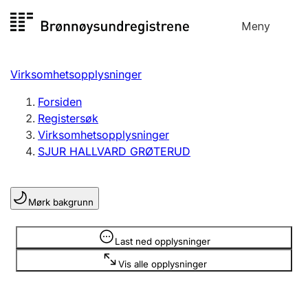
Hopp
Meny
Registersøk
til
Søk
Velg språk
innhold
Virksomhetsopplysninger
Aksjeselskap
Registrere, endre, slette
Forsiden
Registersøk
Virksomhetsopplysninger
Enkeltpersonforetak
SJUR HALLVARD GRØTERUD
Registrere, endre, slette
Mørk bakgrunn
Lag og forening
Registrere, endre, slette
Opplysninger er skjult
Last ned opplysninger
Vis alle opplysninger
Flere organisasjonsformer