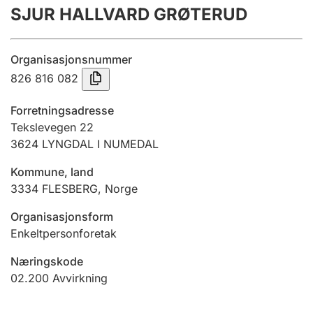
SJUR HALLVARD GRØTERUD
Årsregnskap
Innsending og forsinkelsesgebyr
Organisasjonsnummer
826 816 082
Tinglysing
Forretningsadresse
Tekslevegen 22
3624
LYNGDAL I NUMEDAL
Jeger
Betaling og jegeravgiftskort
Kommune, land
3334
FLESBERG
,
Norge
Ektepaktveileder
Organisasjonsform
Enkeltpersonforetak
Næringskode
Offentlig sektor
02.200
Avvirkning