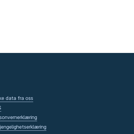
ke data fra oss
S
sonvernerklæring
gjengelighetserklæring