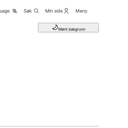
uage
Søk
Min side
Meny
Mørk bakgrunn