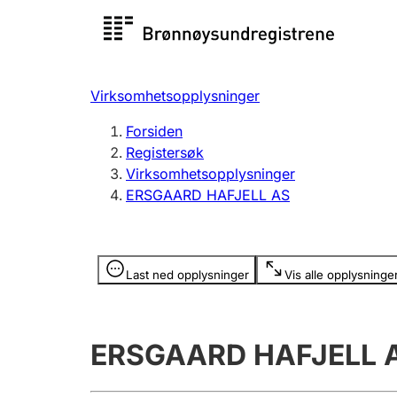
Registersøk
Aksjesel
Registrer
Virksomhetsopplysninger
Lag og forening
Flere
Forsiden
Registrere, endre, slette
organisa
Registersøk
Virksomhetsopplysninger
ERSGAARD HAFJELL AS
Tinglysing
Jeger
Betaling 
Opplysninger er skjult
Last ned opplysninger
Vis alle opplysninge
Offentlig sektor
Andre t
ERSGAARD HAFJELL 