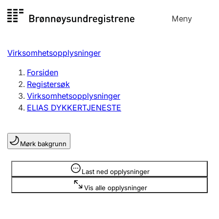
Hopp
Meny
Registersøk
til
Søk
Velg språk
innhold
Virksomhetsopplysninger
Aksjeselskap
Registrere, endre, slette
Forsiden
Registersøk
Virksomhetsopplysninger
Enkeltpersonforetak
ELIAS DYKKERTJENESTE
Registrere, endre, slette
Mørk bakgrunn
Lag og forening
Registrere, endre, slette
Opplysninger er skjult
Last ned opplysninger
Vis alle opplysninger
Flere organisasjonsformer