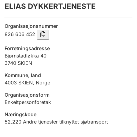
ELIAS DYKKERTJENESTE
Årsregnskap
Innsending og forsinkelsesgebyr
Organisasjonsnummer
826 606 452
Tinglysing
Forretningsadresse
Bjørnstadløkka 40
3740
SKIEN
Jeger
Betaling og jegeravgiftskort
Kommune, land
4003
SKIEN
,
Norge
Ektepaktveileder
Organisasjonsform
Enkeltpersonforetak
Næringskode
Offentlig sektor
52.220
Andre tjenester tilknyttet sjøtransport