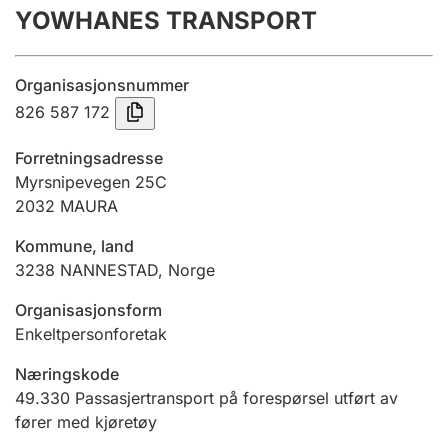
YOWHANES TRANSPORT
Årsregnskap
Innsending og forsinkelsesgebyr
Organisasjonsnummer
826 587 172
Tinglysing
Forretningsadresse
Myrsnipevegen 25C
2032
MAURA
Jeger
Betaling og jegeravgiftskort
Kommune, land
3238
NANNESTAD
,
Norge
Ektepaktveileder
Organisasjonsform
Enkeltpersonforetak
Næringskode
Offentlig sektor
49.330
Passasjertransport på forespørsel utført av
fører med kjøretøy