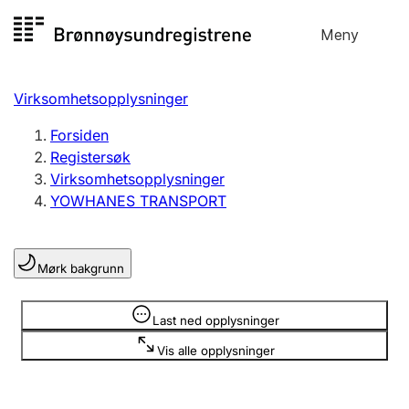
Hopp
Meny
Registersøk
til
Søk
Velg språk
innhold
Virksomhetsopplysninger
Aksjeselskap
Registrere, endre, slette
Forsiden
Registersøk
Virksomhetsopplysninger
Enkeltpersonforetak
YOWHANES TRANSPORT
Registrere, endre, slette
Mørk bakgrunn
Lag og forening
Registrere, endre, slette
Opplysninger er skjult
Last ned opplysninger
Vis alle opplysninger
Flere organisasjonsformer