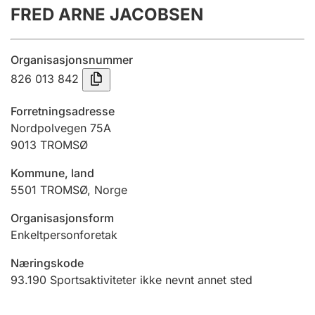
FRED ARNE JACOBSEN
Årsregnskap
Innsending og forsinkelsesgebyr
Organisasjonsnummer
826 013 842
Tinglysing
Forretningsadresse
Nordpolvegen 75A
9013
TROMSØ
Jeger
Betaling og jegeravgiftskort
Kommune, land
5501
TROMSØ
,
Norge
Ektepaktveileder
Organisasjonsform
Enkeltpersonforetak
Næringskode
Offentlig sektor
93.190
Sportsaktiviteter ikke nevnt annet sted