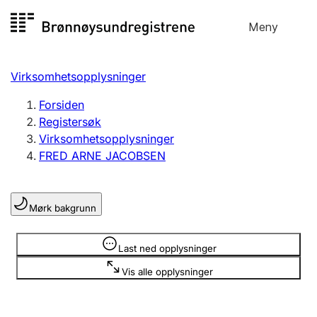
Hopp
Meny
Registersøk
til
Søk
Velg språk
innhold
Virksomhetsopplysninger
Aksjeselskap
Registrere, endre, slette
Forsiden
Registersøk
Virksomhetsopplysninger
Enkeltpersonforetak
FRED ARNE JACOBSEN
Registrere, endre, slette
Mørk bakgrunn
Lag og forening
Registrere, endre, slette
Opplysninger er skjult
Last ned opplysninger
Vis alle opplysninger
Flere organisasjonsformer