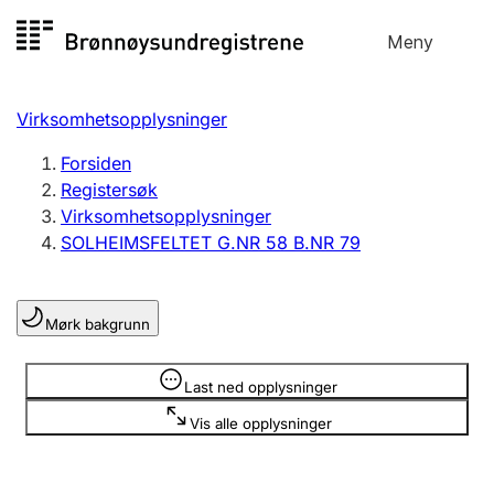
Hopp
Meny
Registersøk
til
Søk
Velg språk
innhold
Virksomhetsopplysninger
Aksjeselskap
Registrere, endre, slette
Forsiden
Registersøk
Virksomhetsopplysninger
Enkeltpersonforetak
SOLHEIMSFELTET G.NR 58 B.NR 79
Registrere, endre, slette
Mørk bakgrunn
Lag og forening
Registrere, endre, slette
Opplysninger er skjult
Last ned opplysninger
Vis alle opplysninger
Flere organisasjonsformer