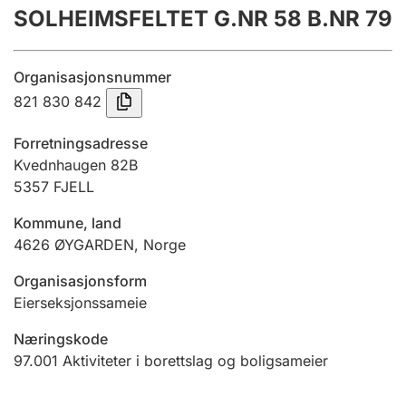
SOLHEIMSFELTET G.NR 58 B.NR 79
Årsregnskap
Innsending og forsinkelsesgebyr
Organisasjonsnummer
821 830 842
Tinglysing
Forretningsadresse
Kvednhaugen 82B
5357
FJELL
Jeger
Betaling og jegeravgiftskort
Kommune, land
4626
ØYGARDEN
,
Norge
Ektepaktveileder
Organisasjonsform
Eierseksjonssameie
Næringskode
Offentlig sektor
97.001
Aktiviteter i borettslag og boligsameier