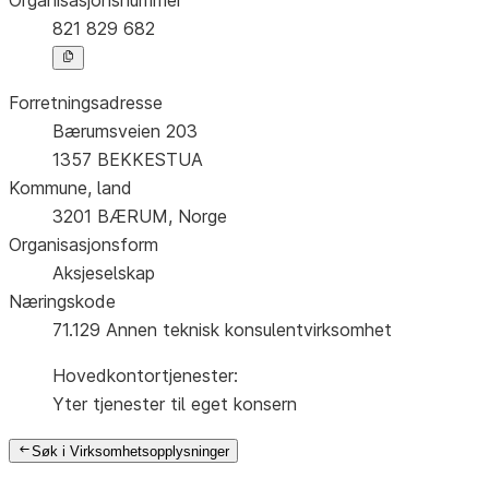
821 829 682
Årsregnskap
Innsending og forsinkelsesgebyr
Forretningsadresse
Bærumsveien 203
Tinglysing
1357
BEKKESTUA
Kommune, land
3201
BÆRUM
,
Norge
Jeger
Organisasjonsform
Betaling og jegeravgiftskort
Aksjeselskap
Næringskode
71.129
Annen teknisk konsulentvirksomhet
Ektepaktveileder
Hovedkontortjenester
:
Yter tjenester til eget konsern
Offentlig sektor
Søk i Virksomhetsopplysninger