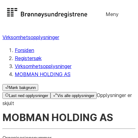
Hopp
Registersøk
Meny
til
Søk
Velg språk
innhold
Aksjeselskap
Virksomhetsopplysninger
Registrere, endre, slette
Forsiden
Registersøk
Enkeltpersonforetak
Virksomhetsopplysninger
Registrere, endre, slette
MOBMAN HOLDING AS
Mørk bakgrunn
Opplysninger er
Lag og forening
Last ned opplysninger
Vis alle opplysninger
Registrere, endre, slette
skjult
MOBMAN HOLDING AS
Flere organisasjonsformer
Organisasjonsnummer