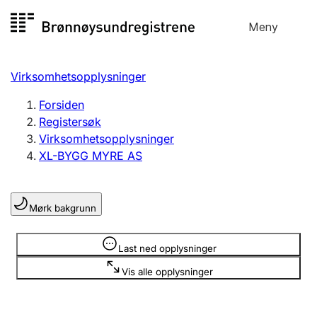
Hopp
Meny
Registersøk
til
Søk
Velg språk
innhold
Virksomhetsopplysninger
Aksjeselskap
Registrere, endre, slette
Forsiden
Registersøk
Virksomhetsopplysninger
Enkeltpersonforetak
XL-BYGG MYRE AS
Registrere, endre, slette
Mørk bakgrunn
Lag og forening
Registrere, endre, slette
Opplysninger er skjult
Last ned opplysninger
Vis alle opplysninger
Flere organisasjonsformer