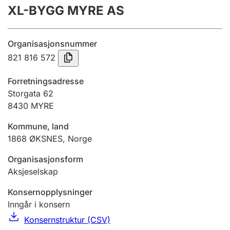
XL-BYGG MYRE AS
Årsregnskap
Innsending og forsinkelsesgebyr
Organisasjonsnummer
821 816 572
Tinglysing
Forretningsadresse
Storgata 62
8430
MYRE
Jeger
Betaling og jegeravgiftskort
Kommune, land
1868
ØKSNES
,
Norge
Ektepaktveileder
Organisasjonsform
Aksjeselskap
Konsernopplysninger
Offentlig sektor
Inngår i konsern
Konsernstruktur (CSV)