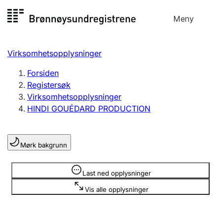
Hopp
Meny
Registersøk
til
Søk
Velg språk
innhold
Virksomhetsopplysninger
Aksjeselskap
Registrere, endre, slette
Forsiden
Registersøk
Virksomhetsopplysninger
Enkeltpersonforetak
HINDI GOUÉDARD PRODUCTION
Registrere, endre, slette
Mørk bakgrunn
Lag og forening
Registrere, endre, slette
Opplysninger er skjult
Last ned opplysninger
Vis alle opplysninger
Flere organisasjonsformer