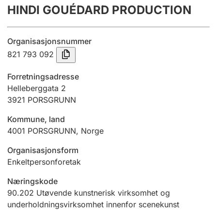
HINDI GOUÉDARD PRODUCTION
Årsregnskap
Innsending og forsinkelsesgebyr
Organisasjonsnummer
821 793 092
Tinglysing
Forretningsadresse
Helleberggata 2
3921
PORSGRUNN
Jeger
Betaling og jegeravgiftskort
Kommune, land
4001
PORSGRUNN
,
Norge
Ektepaktveileder
Organisasjonsform
Enkeltpersonforetak
Næringskode
Offentlig sektor
90.202
Utøvende kunstnerisk virksomhet og
underholdningsvirksomhet innenfor scenekunst