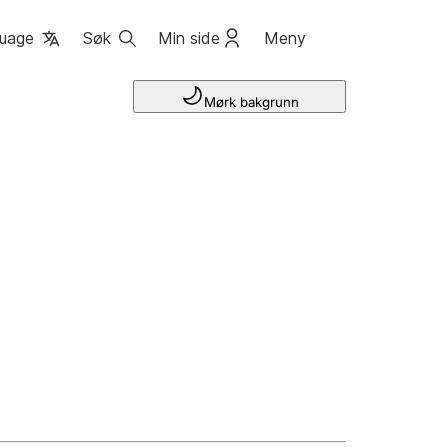
uage
Søk
Min side
Meny
Mørk bakgrunn