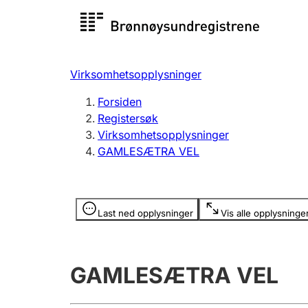
Registersøk
Aksjesel
Registrer
Virksomhetsopplysninger
Lag og forening
Flere
Forsiden
Registrere, endre, slette
organisa
Registersøk
Virksomhetsopplysninger
GAMLESÆTRA VEL
Tinglysing
Jeger
Betaling 
Opplysninger er skjult
Last ned opplysninger
Vis alle opplysninge
Offentlig sektor
Andre t
GAMLESÆTRA VEL