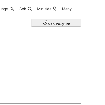
uage
Søk
Min side
Meny
Mørk bakgrunn