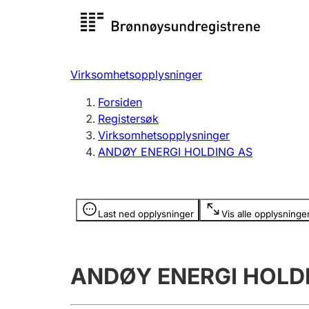
Registersøk
Aksjesel
Registrer
Virksomhetsopplysninger
Lag og forening
Flere
Forsiden
Registrere, endre, slette
organisa
Registersøk
Virksomhetsopplysninger
ANDØY ENERGI HOLDING AS
Tinglysing
Jeger
Betaling 
Opplysninger er skjult
Last ned opplysninger
Vis alle opplysninge
Offentlig sektor
Andre t
ANDØY ENERGI HOLD