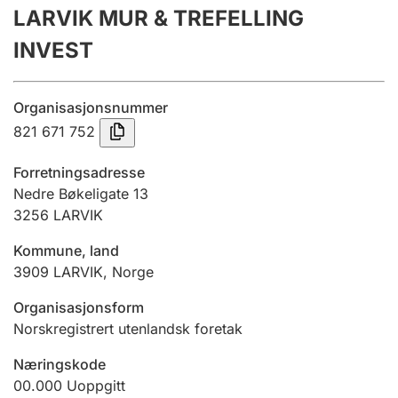
LARVIK MUR & TREFELLING
Årsregnskap
INVEST
Innsending og forsinkelsesgebyr
Organisasjonsnummer
Tinglysing
821 671 752
Forretningsadresse
Jeger
Nedre Bøkeligate 13
Betaling og jegeravgiftskort
3256
LARVIK
Kommune, land
3909
LARVIK
,
Norge
Ektepaktveileder
Organisasjonsform
Norskregistrert utenlandsk foretak
Offentlig sektor
Næringskode
00.000
Uoppgitt