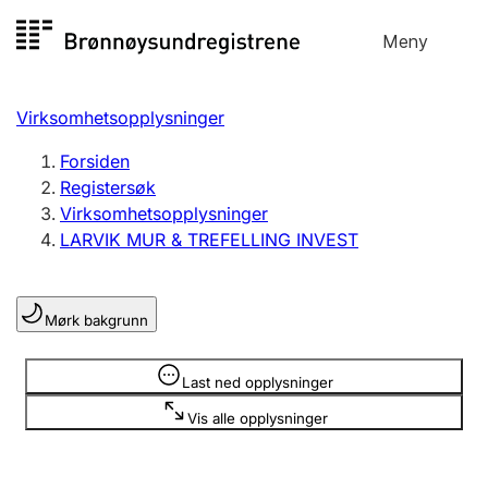
Hopp
Meny
Registersøk
til
Søk
Velg språk
innhold
Virksomhetsopplysninger
Aksjeselskap
Registrere, endre, slette
Forsiden
Registersøk
Virksomhetsopplysninger
Enkeltpersonforetak
LARVIK MUR & TREFELLING INVEST
Registrere, endre, slette
Mørk bakgrunn
Lag og forening
Registrere, endre, slette
Opplysninger er skjult
Last ned opplysninger
Vis alle opplysninger
Flere organisasjonsformer