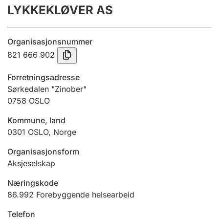
LYKKEKLØVER AS
Årsregnskap
Innsending og forsinkelsesgebyr
Organisasjonsnummer
821 666 902
Tinglysing
Forretningsadresse
Sørkedalen "Zinober"
0758
OSLO
Jeger
Betaling og jegeravgiftskort
Kommune, land
0301
OSLO
,
Norge
Ektepaktveileder
Organisasjonsform
Aksjeselskap
Næringskode
Offentlig sektor
86.992
Forebyggende helsearbeid
Telefon