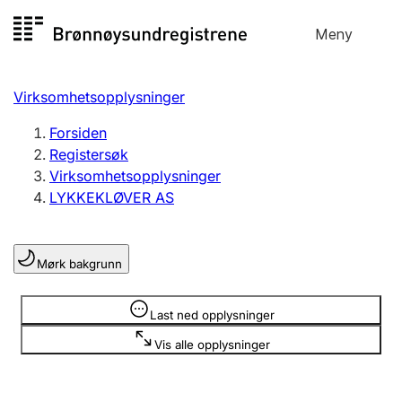
Hopp
Meny
Registersøk
til
Søk
Velg språk
innhold
Virksomhetsopplysninger
Aksjeselskap
Registrere, endre, slette
Forsiden
Registersøk
Virksomhetsopplysninger
Enkeltpersonforetak
LYKKEKLØVER AS
Registrere, endre, slette
Mørk bakgrunn
Lag og forening
Registrere, endre, slette
Opplysninger er skjult
Last ned opplysninger
Vis alle opplysninger
Flere organisasjonsformer