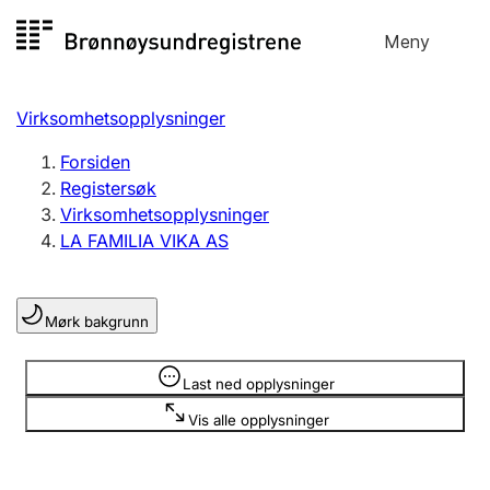
Hopp
Meny
Registersøk
til
Søk
Velg språk
innhold
Virksomhetsopplysninger
Aksjeselskap
Registrere, endre, slette
Forsiden
Registersøk
Virksomhetsopplysninger
Enkeltpersonforetak
LA FAMILIA VIKA AS
Registrere, endre, slette
Mørk bakgrunn
Lag og forening
Registrere, endre, slette
Opplysninger er skjult
Last ned opplysninger
Vis alle opplysninger
Flere organisasjonsformer