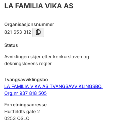
LA FAMILIA VIKA AS
Årsregnskap
Innsending og forsinkelsesgebyr
Organisasjonsnummer
821 653 312
Tinglysing
Status
Avviklingen skjer etter konkursloven og
Jeger
dekningslovens regler
Betaling og jegeravgiftskort
Tvangsavviklingsbo
LA FAMILIA VIKA AS TVANGSAVVIKLINGSBO,
Ektepaktveileder
Org.nr 937 818 505
Forretningsadresse
Offentlig sektor
Huitfeldts gate 2
0253
OSLO