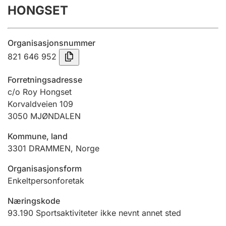
HONGSET
Årsregnskap
Innsending og forsinkelsesgebyr
Organisasjonsnummer
821 646 952
Tinglysing
Forretningsadresse
c/o Roy Hongset
Korvaldveien 109
Jeger
3050
MJØNDALEN
Betaling og jegeravgiftskort
Kommune, land
3301
DRAMMEN
,
Norge
Ektepaktveileder
Organisasjonsform
Enkeltpersonforetak
Offentlig sektor
Næringskode
93.190
Sportsaktiviteter ikke nevnt annet sted